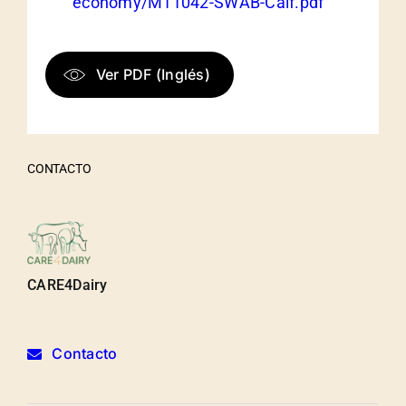
economy/M11042-SWAB-Calf.pdf
Ver PDF (Inglés)
CONTACTO
CARE4Dairy
Contacto