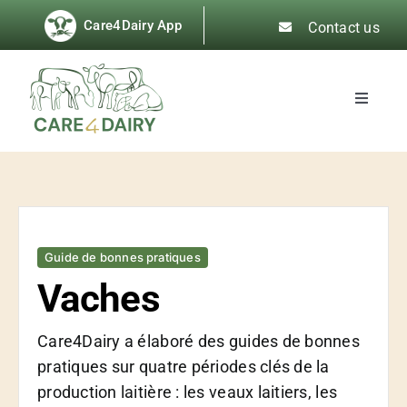
Skip
Care4Dairy App
Contact us
to
content
Toggle
Navigat
À propos de nous
News
Guide de bonnes pratiques
Guides de bonnes pratiques
Vaches
Formation et événements
Care4Dairy a élaboré des guides de bonnes
pratiques sur quatre périodes clés de la
Ressources
production laitière : les veaux laitiers, les